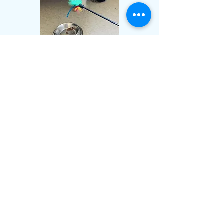
Les besoins de Resist
Besoin d'une famille calme, douce et patiente
😻
Vous voulez l'adopter ?