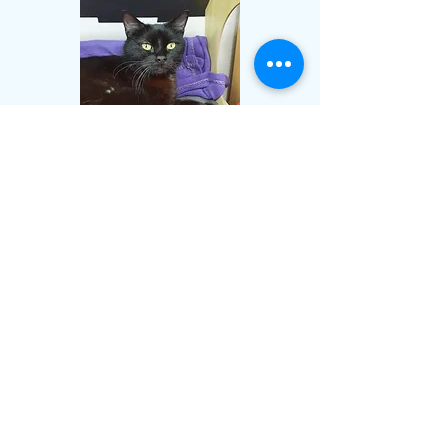
Les besoins de Malice
Pour être heureuse, Malice a besoin :
d’une famille calme et patiente