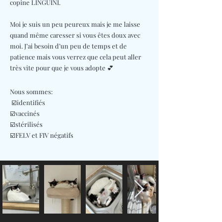
copine LINGUINI.
Moi je suis un peu peureux mais je me laisse
quand même caresser si vous êtes doux avec
moi. J’ai besoin d’un peu de temps et de
patience mais vous verrez que cela peut aller
très vite pour que je vous adopte 💕
Nous sommes:
☑️identifiés
☑️vaccinés
☑️stérilisés
☑️FELV et FIV négatifs