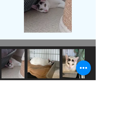
Les besoins d' Elia
Pour être heureuse, cette petite boule de poils a
besoin d'une famille aimante, de beaucoup de
câlins et de plein d'amour 😻