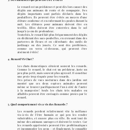
Le renard est un prédateur et peut dès lors causer des
dégâts aux animaux de rente et de compagnie. Des
dégâts importants sont parfois déclarés dans les
poulaillers. Ils peuvent être évités au moyen d’une
clôture conforme et en enfermant les poules durant la
nuit. Les clôtures pour animaux doivent être en
treillis. Elles doivent être enterrées dans le sol
jusqu’à 50 cm de profondeur.
Toutefois, le renard fait plus fréquemment des dégâts
en déchirant des sacs-poubelles, en creusant dans des
parterres de fleurs et en «dérobant» des outils de
jardinage ou des jouets. Ce sont des problèmes,
comme on verra ci-dessous, qui peuvent être
aisément évités!
4. Renard VS Chat ?
Les chats domestiques côtoient souvent les renards.
Comme le renard, le chat est un prédateur, juste un
peu plus petit, mais souvent plus agressif. Il constitue
une proie trop risquée pour les renards.
Des prises de vues nocturnes dans des jardins ont
montré que ces deux espèces animales peuvent
même se trouver pacifiquement l’un à côté de l’autre
à la mangeoire! Seuls les chats très malades ou
affaiblis peuvent être envisagés comme proies par le
renard.
5. Quel comportement vis a vis des Renards ?
Les renards perdent relativement vite la méfiance
vis-à-vis de l’être humain ce qui peu les rendre
vulnérables, et encore plus en ville. Ils sont tout de
même des animaux sauvages et doivent le rester. Car
les renards apprivoisés peuvent être problématiques
et incommoder les gens – et finalement, le coupable