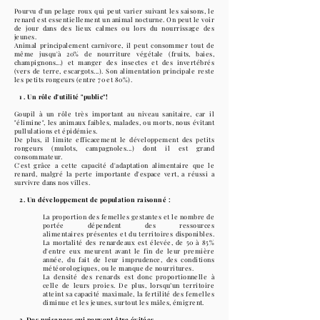
Pourvu d'un pelage roux qui peut varier suivant les saisons, le
renard est essentiellement un animal nocturne. On peut le voir
de jour dans des lieux calmes ou lors du nourrissage des
jeunes.
Animal principalement carnivore, il peut consommer tout de
même
jusqu'à
20% de nourriture végétale (fruits, baies,
champignons...) et manger des insectes et des invertébrés
(vers de terre, escargots...). Son alimentation principale reste
les petits rongeurs (entre 70 et 80%).
1 . Un rôle d'utilité "public"!
Goupil à un rôle très important au niveau sanitaire, car il
"élimine", les animaux faibles, malades, ou morts, nous évitant
pullulations et épidémies.
De plus, il limite efficacement le développement des petits
rongeurs (mulots, campagnoles...) dont il est grand
consommateur.
C'est
grâce
a cette capacité d'adaptation alimentaire que le
renard, malgré la perte importante d'espace vert, a réussi a
survivre dans nos villes.
2. ​Un développement de population raisonné :
La proportion des femelles gestantes et le nombre de
portée dépendent des ressources
alimentaires
présentes et du territoires disponibles.
La mortalité des renardeaux est élevée, de 50 à 85%
d'entre eux meurent avant le fin de leur première
année, du fait de leur imprudence, des conditions
météorologiques, ou le manque de nourritures.
La densité des renards est donc proportionnelle à
celle de leurs proies. De plus, lorsqu’un territoire
atteint sa capacité maximale, la fertilité des femelles
diminue et les jeunes, surtout les mâles, émigrent.
3. Des nuisances qui peuvent être évitées