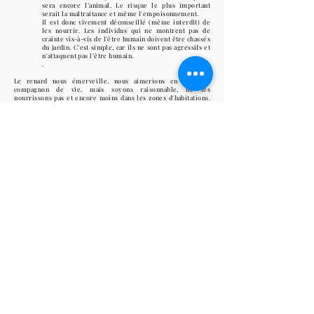
sera encore l’animal. Le risque le plus important
serait la maltraitance et même l'empoisonnement.
Il est donc vivement déconseillé (même interdit) de
les nourrir. Les individus qui ne montrent pas de
crainte vis-à-vis de l’être humain doivent être chassés
du jardin. C’est simple, car ils ne sont pas agressifs et
n’attaquent pas l’être humain.
.
Le renard nous
émerveille
, nous aimerions en faire un
compagnon de vie, mais soyons raisonnable, ne les
nourrissons
pas et encore moins dans les zones d'habitations.
Ils s'habituent à se nourrir
grâce
à la main de l'homme et
perdent leur
instinct, qui par la suite
ne pourront plus
transmettre à leurs petits.