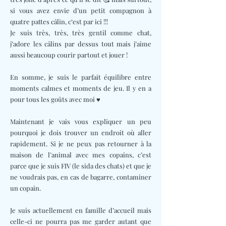
si vous avez envie d’un petit compagnon à
quatre pattes câlin, c‘est par ici !!!
Je suis très, très, très gentil comme chat,
j’adore les câlins par dessus tout mais j’aime
aussi beaucoup courir partout et jouer !
En somme, je suis le parfait équilibre entre
moments calmes et moments de jeu. Il y en a
pour tous les goûts avec moi ♥️
Maintenant je vais vous expliquer un peu
pourquoi je dois trouver un endroit où aller
rapidement. Si je ne peux pas retourner à la
maison de l’animal avec mes copains, c’est
parce que je suis FIV (le sida des chats) et que je
ne voudrais pas, en cas de bagarre, contaminer
un copain.
Je suis actuellement en famille d’accueil mais
celle-ci ne pourra pas me garder autant que